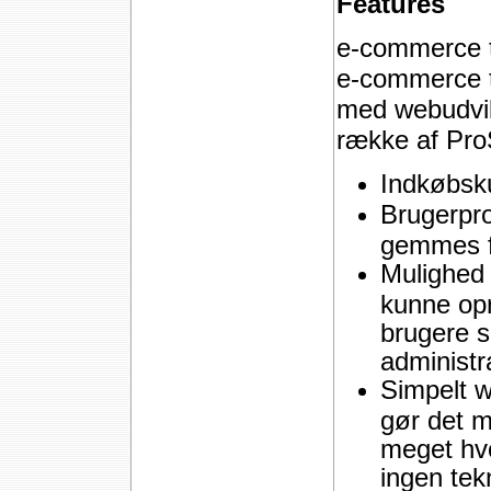
Features
e-commerce t
e-commerce te
med webudvik
række af Pro
Indkøbsk
Brugerpro
gemmes fr
Mulighed 
kunne opre
brugere s
administra
Simpelt 
gør det mu
meget hvo
ingen tek