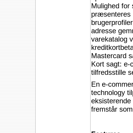
Mulighed for 
præsenteres p
brugerprofile
adresse gemme
varekatalog v
kreditkortbet
Mastercard sa
Kort sagt: e
tilfredsstill
En e-commer
technology ti
eksisterende 
fremstår som