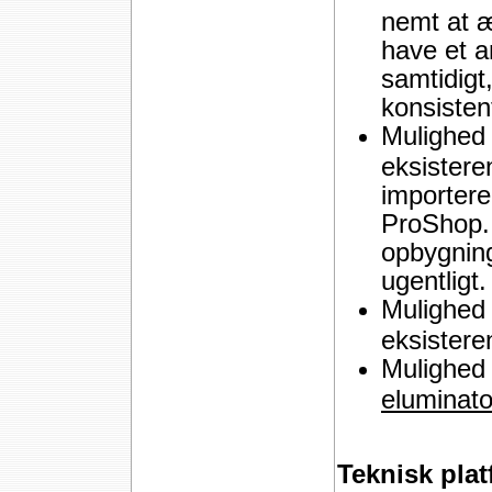
nemt at æ
have et a
samtidigt
konsiste
Mulighed 
eksistere
importere
ProShop. 
opbygnin
ugentligt.
Mulighed 
eksistere
Mulighed 
eluminat
Teknisk pla