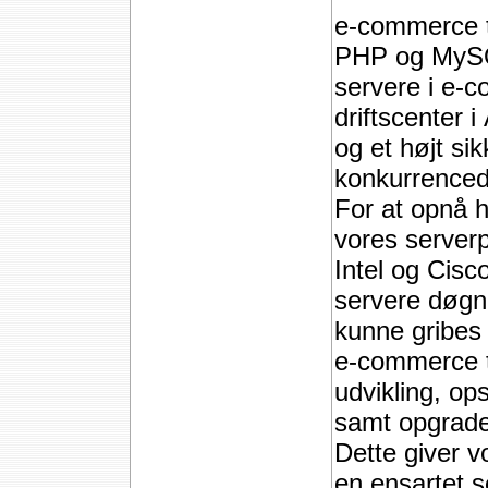
e-commerce t
PHP og MySQ
servere i e-
driftscenter i
og et højt si
konkurrencedy
For at opnå h
vores server
Intel og Cis
servere døgno
kunne gribes h
e-commerce te
udvikling, op
samt opgrade
Dette giver v
en ensartet s