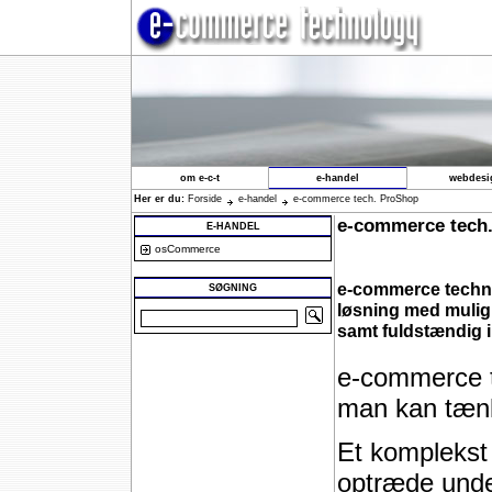
om e-c-t
e-handel
webdesi
Her er du:
Forside
e-handel
e-commerce tech. ProShop
e-commerce tech
E-HANDEL
osCommerce
e-commerce techno
SØGNING
løsning med muligh
samt fuldstændig 
e-commerce t
man kan tænke
Et komplekst
optræde under