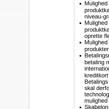
Mulighed 
produktka
niveau-g
Mulighed f
produktka
oprette f
Mulighed f
produkter
Betalings
betaling 
internatio
kreditkor
Betaling
skal derf
technolo
mulighed 
Skabelon-